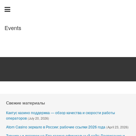
Events
Свежие материалы
Кактус казино поддержка — обзор качества и скорости работы
операторов
(July 20, 2026)
Atom Casino зеркало в России: рабочие ссылки 2026 года
(April 23, 2026)
Турниры и лотереи на Ева казино официальный сайт: Расписание и